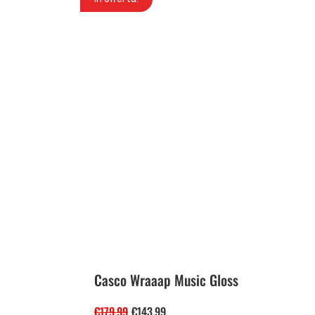
Casco Wraaap Music Gloss
€
179.99
€
143.99