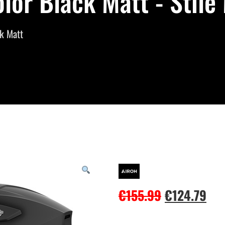
lor Black Matt - Stile
k Matt
€
155.99
€
124.79