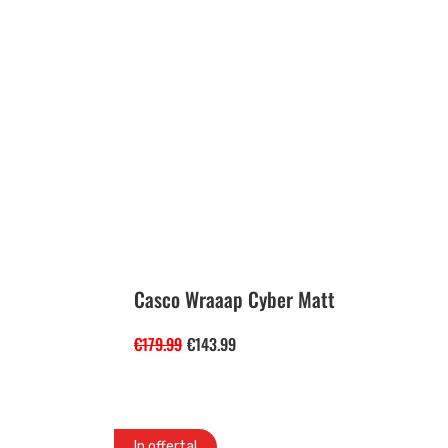
Casco Wraaap Cyber Matt
€
179.99
€
143.99
In offerta!