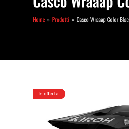
Casco Wraaap Co
Home
Prodotti
Casco Wraaap Color Blac
In offerta!