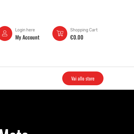
Login here
Shopping Cart
My Account
€
0.00
Vai allo store