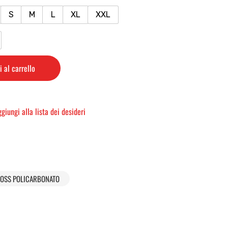
S
M
L
XL
XXL
 al carrello
giungi alla lista dei desideri
OSS POLICARBONATO