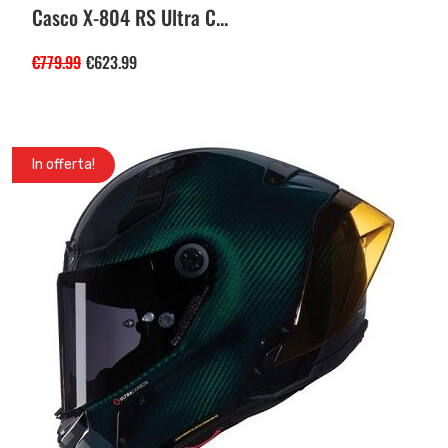
Casco X-804 RS Ultra C...
€
779.99
€
623.99
In offerta!