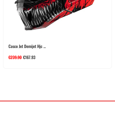
Casco Jet Demijet Hjc ...
€
239.90
€
167.93