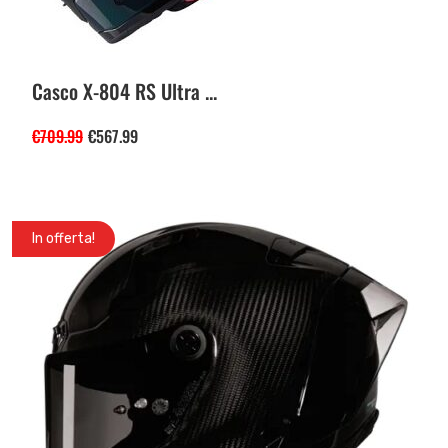
Casco X-804 RS Ultra ...
€
709.99
€
567.99
In offerta!