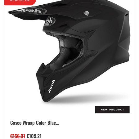
Casco Wraap Color Blac...
€
156.01
€
109.21