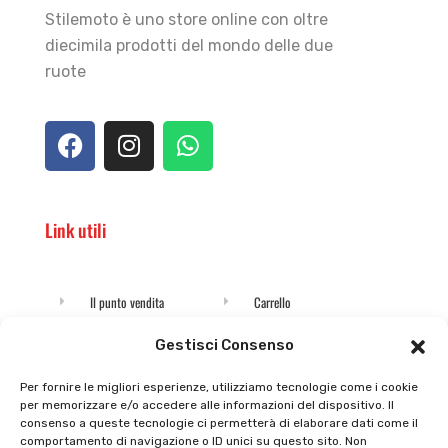
Stilemoto è uno store online con oltre
diecimila prodotti del mondo delle due
ruote
Link utili
Il punto vendita
Carrello
Il mio account
checkout
Gestisci Consenso
Privacy policy
Tutti prodotti
Per fornire le migliori esperienze, utilizziamo tecnologie come i cookie
per memorizzare e/o accedere alle informazioni del dispositivo. Il
Cookie policy
Termini e condizioni
consenso a queste tecnologie ci permetterà di elaborare dati come il
comportamento di navigazione o ID unici su questo sito. Non