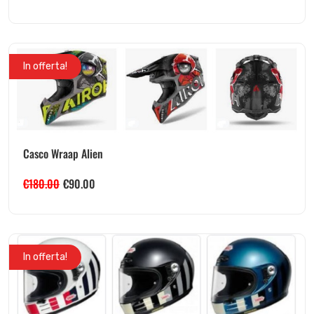
In offerta!
Casco Wraap Alien
€
180.00
€
90.00
In offerta!