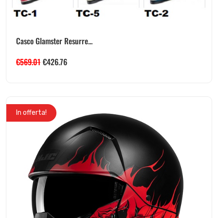
Casco Glamster Resurre...
€
569.01
€
426.76
In offerta!