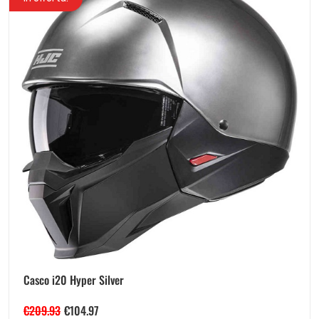
Casco i20 Hyper Silver
€
209.93
€
104.97