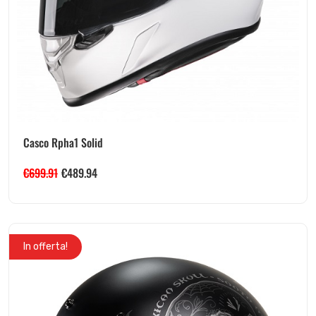
Casco Rpha1 Solid
€
699.91
€
489.94
In offerta!