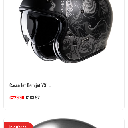
Casco Jet Demijet V31 ...
€
229.90
€
183.92
In offerta!