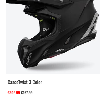
CascoTwist 3 Color
€
209.99
€
167.99