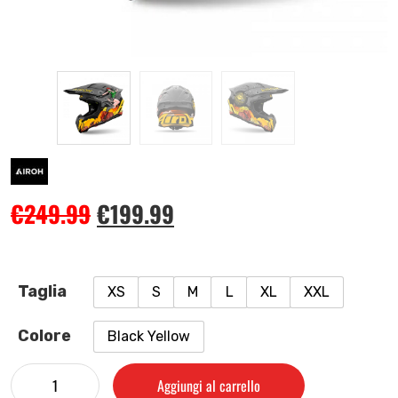
€
249.99
€
199.99
Taglia
XS
S
M
L
XL
XXL
Colore
Black Yellow
Aggiungi al carrello