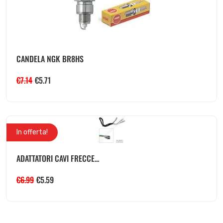
CANDELA NGK BR8HS
€
7.14
€
5.71
In offerta!
ADATTATORI CAVI FRECCE...
€
6.99
€
5.59