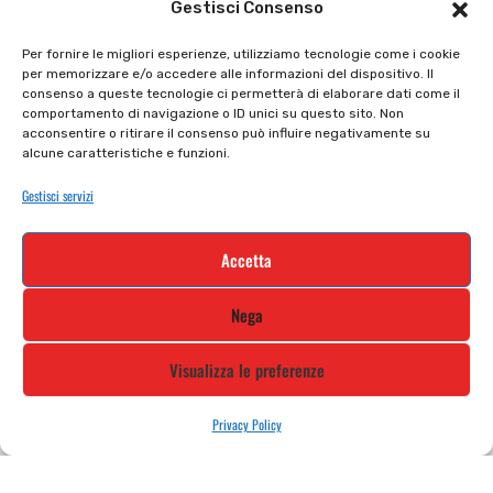
Gestisci Consenso
Il mio account
checkout
Per fornire le migliori esperienze, utilizziamo tecnologie come i cookie
per memorizzare e/o accedere alle informazioni del dispositivo. Il
Privacy policy
Tutti prodotti
consenso a queste tecnologie ci permetterà di elaborare dati come il
comportamento di navigazione o ID unici su questo sito. Non
Cookie policy
Termini e condizioni
acconsentire o ritirare il consenso può influire negativamente su
alcune caratteristiche e funzioni.
Supporto e contatti
Resi e rimborsi
Gestisci servizi
Newsletter
Accetta
Iscriviti alla nostra newsletter e rimani
Nega
aggiornato
Visualizza le preferenze
Privacy Policy
STILE MOTO DI ALBANI LORETTA VIA A. CRESPI, 224, 24045 FARA
GERA D’ADDA BG TEL: 0363 399792 EMAIL: INFO@STILEMOTO.IT