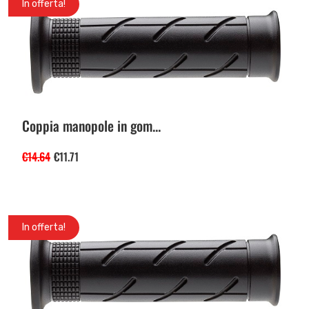
In offerta!
Coppia manopole in gom...
€
14.64
€
11.71
In offerta!