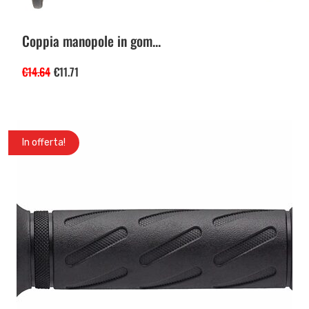
Coppia manopole in gom...
€
14.64
€
11.71
In offerta!