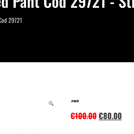
d Pant Cod 29721 - St
 Cod 29721
€
100.00
€
80.00