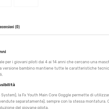
ecensioni (0)
nni
ale per i giovani piloti dai 4 ai 14 anni che cercano una mas
ta versione bambino mantiene tutte le caratteristiche tecni
i.
sibilità
System), la Fx Youth Main Core Goggle permette di utilizzare
 (vendute separatamente), sempre con la stessa montatura
voluzione del giovane pilota.