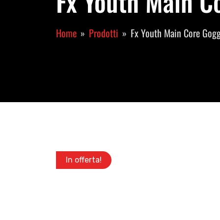
Fx Youth Main C
Home
Prodotti
Fx Youth Main Core Gog
In offerta!