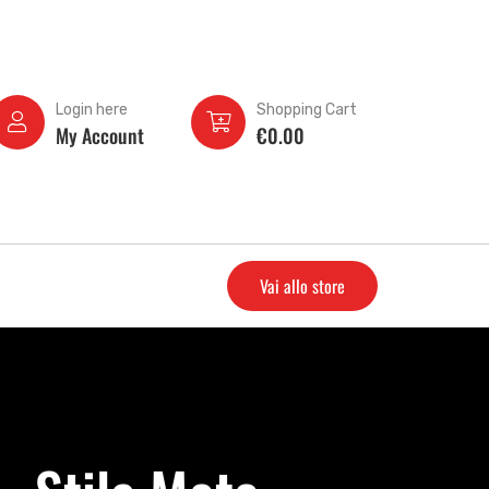
Login here
Shopping Cart
My Account
€
0.00
Vai allo store