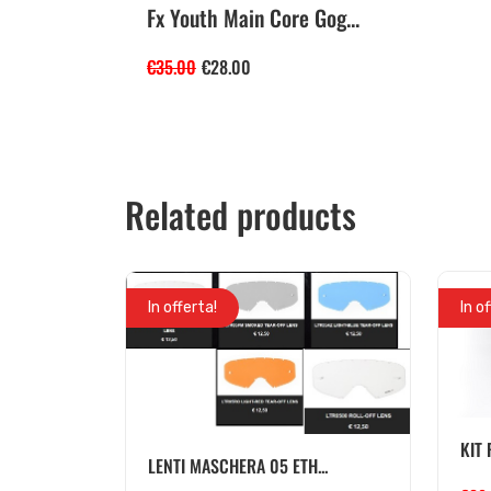
Fx Youth Main Core Gog...
€
35.00
€
28.00
Related products
In offerta!
In o
KIT
LENTI MASCHERA 05 ETH...