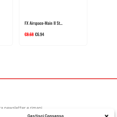
FX Airspace-Main II St...
€
8.68
€
6.94
stra newsletter e rimani
Gestisci Consenso