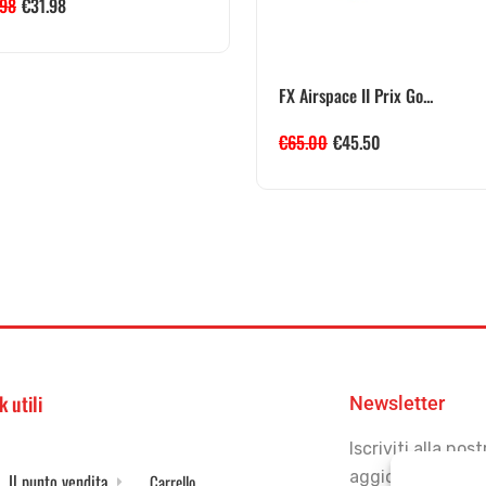
.98
€
31.98
FX Airspace II Prix Go...
€
65.00
€
45.50
k utili
Newsletter
Iscriviti alla no
aggiornato
Il punto vendita
Carrello