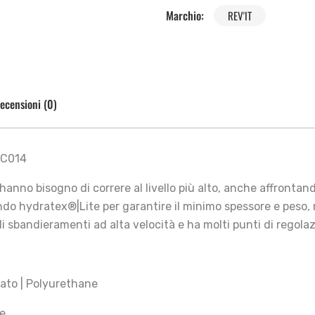
Marchio:
REV'IT
ecensioni (0)
RC014
nno bisogno di correre al livello più alto, anche affrontand
ando hydratex®|Lite per garantire il minimo spessore e pes
i sbandieramenti ad alta velocità e ha molti punti di regolaz
zzato | Polyurethane
te