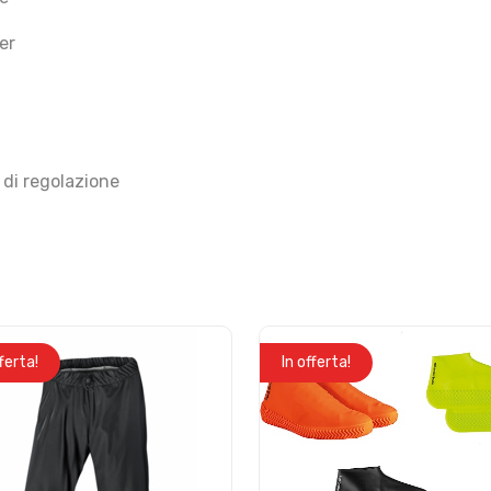
er
e di regolazione
fferta!
In offerta!