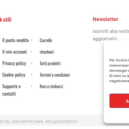
k utili
Newsletter
Iscriviti alla no
aggiornato
Il punto vendita
Carrello
Il mio account
checkout
Per fornire 
Privacy policy
Tutti prodotti
memorizzare
tecnologie 
Cookie policy
Termini e condizioni
ID unici su 
negativamen
Supporto e
Resi e rimborsi
contatti
A
 BG TEL: 0363 399792 EMAIL: INFO@STILEMOTO.IT