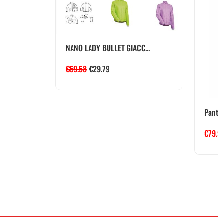
NANO LADY BULLET GIACC...
€
59.58
€
29.79
Pant
€
79