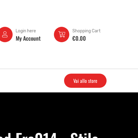
Login here
Shopping Cart
My Account
€
0.00
Vai allo store