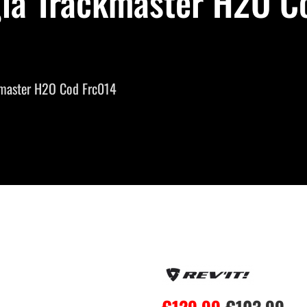
ia Trackmaster H2O Co
kmaster H2O Cod Frc014