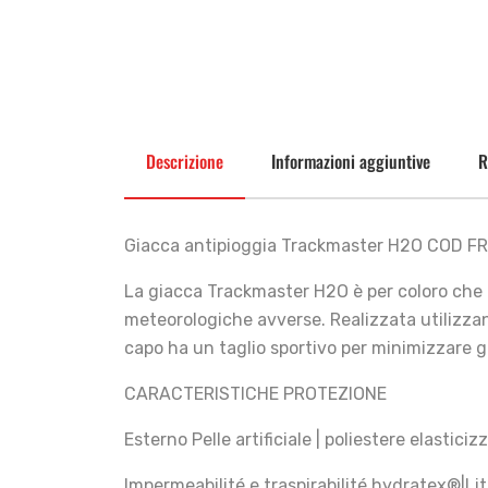
Descrizione
Informazioni aggiuntive
R
Giacca antipioggia Trackmaster H2O COD F
La giacca Trackmaster H2O è per coloro che ha
meteorologiche avverse. Realizzata utilizz
capo ha un taglio sportivo per minimizzare gl
CARACTERISTICHE PROTEZIONE
Esterno Pelle artificiale | poliestere elastici
Impermeabilité e traspirabilité hydratex®|Li