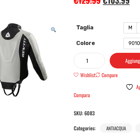
€
129.99
€
103.99
Taglia
M
Colore
901
Aggiungi
Wishlist
Compare
Ag
Compara
SKU:
6083
Categories:
ANTIACQUA