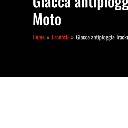
Giacca antipiogg
Moto
Home
Prodotti
Giacca antipioggia Trac