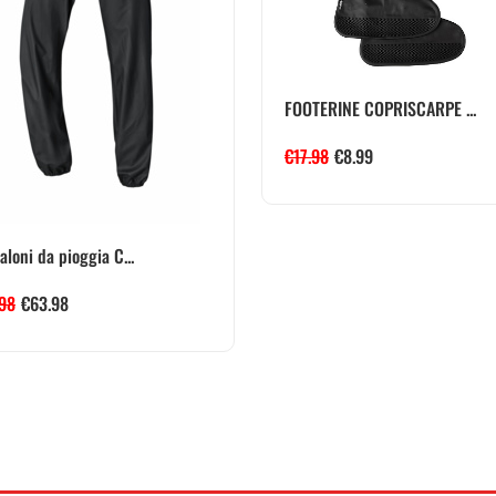
FOOTERINE COPRISCARPE ...
€
17.98
€
8.99
aloni da pioggia C...
.98
€
63.98