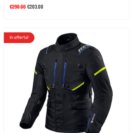
€
290.00
€
203.00
In offerta!