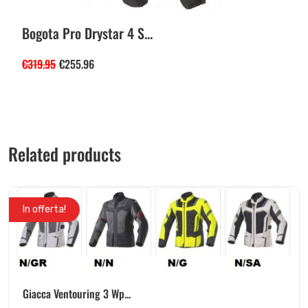
Bogota Pro Drystar 4 S...
€
319.95
€
255.96
Related products
In offerta!
Giacca Ventouring 3 Wp...