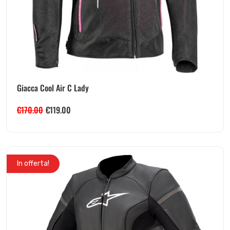
Giacca Cool Air C Lady
€
170.00
€
119.00
In offerta!