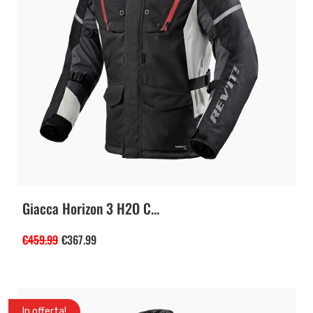
Giacca Horizon 3 H2O C...
€
459.99
€
367.99
In offerta!