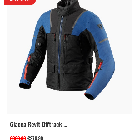
Giacca Revit Offtrack ...
€
399.99
€
279.99