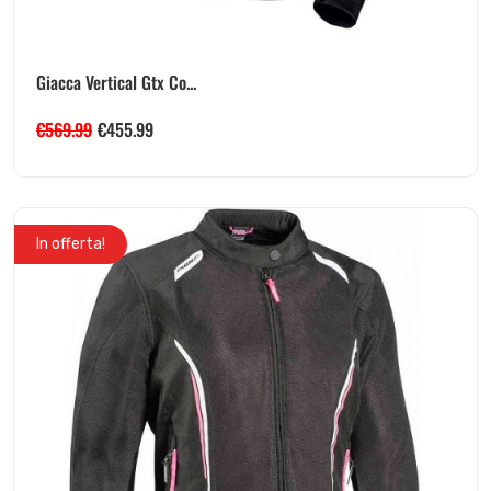
Giacca Vertical Gtx Co...
€
569.99
€
455.99
In offerta!