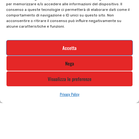
per memorizzare e/o accedere alle informazioni del dispositivo. Il
Cookie policy
Termini e condizioni
consenso a queste tecnologie ci permetterà di elaborare dati come il
comportamento di navigazione o ID unici su questo sito. Non
Supporto e contatti
Resi e rimborsi
acconsentire o ritirare il consenso può influire negativamente su
alcune caratteristiche e funzioni.
Newsletter
Accetta
Iscriviti alla nostra newsletter e rimani
Nega
aggiornato
Visualizza le preferenze
Privacy Policy
STILE MOTO DI ALBANI LORETTA VIA A. CRESPI, 224, 24045 FARA
GERA D’ADDA BG TEL: 0363 399792 EMAIL: INFO@STILEMOTO.IT
Copyright © 2021 Stilemoto All Rights Reserved.