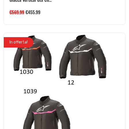
€
569.99
€
455.99
In offerta!