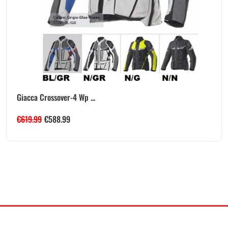
Giacca Crossover-4 Wp ...
€
619.99
€
588.99