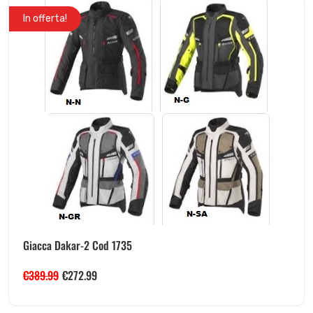
In offerta!
Giacca Dakar-2 Cod 1735
€
389.99
€
272.99