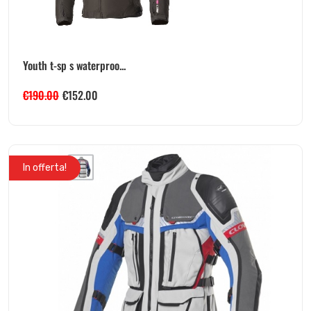
Youth t-sp s waterproo...
€
190.00
€
152.00
In offerta!