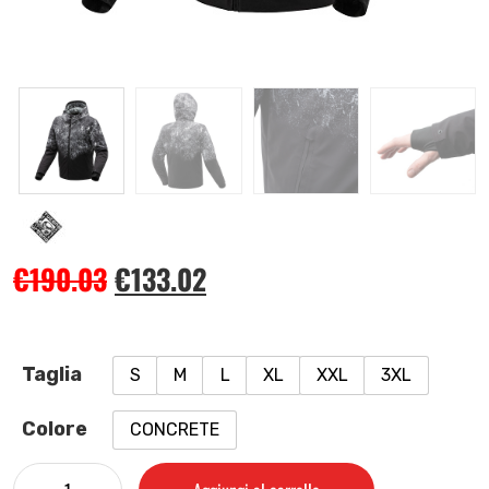
€
190.03
€
133.02
Taglia
S
M
L
XL
XXL
3XL
Colore
CONCRETE