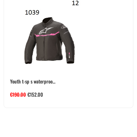
Youth t-sp s waterproo...
€
190.00
€
152.00