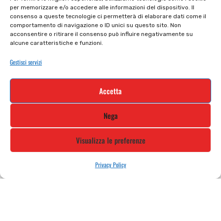
per memorizzare e/o accedere alle informazioni del dispositivo. Il
Privacy policy
Tutti prodotti
consenso a queste tecnologie ci permetterà di elaborare dati come il
comportamento di navigazione o ID unici su questo sito. Non
Cookie policy
Termini e condizioni
acconsentire o ritirare il consenso può influire negativamente su
alcune caratteristiche e funzioni.
Supporto e contatti
Resi e rimborsi
Gestisci servizi
Newsletter
Accetta
Iscriviti alla nostra newsletter e rimani
Nega
aggiornato
Visualizza le preferenze
Privacy Policy
STILE MOTO DI ALBANI LORETTA VIA A. CRESPI, 224, 24045 FARA
GERA D’ADDA BG TEL: 0363 399792 EMAIL: INFO@STILEMOTO.IT
Copyright © 2021 Stilemoto All Rights Reserved.