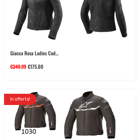
Giacca Rosa Ladies Cod...
€
349.99
€
175.00
In offerta!