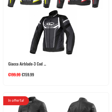
Giacca Airblade-3 Cod ...
€
199.99
€
159.99
In offerta!