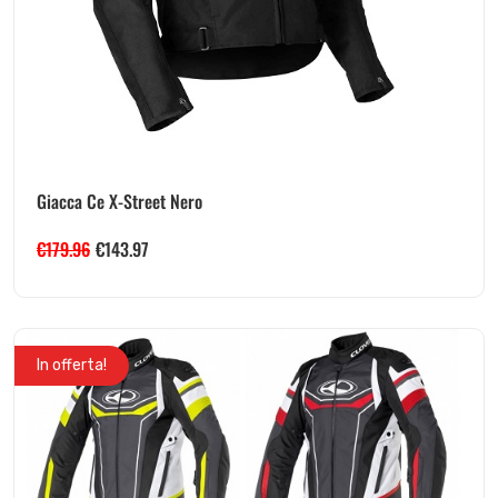
Giacca Ce X-Street Nero
€
179.96
€
143.97
In offerta!