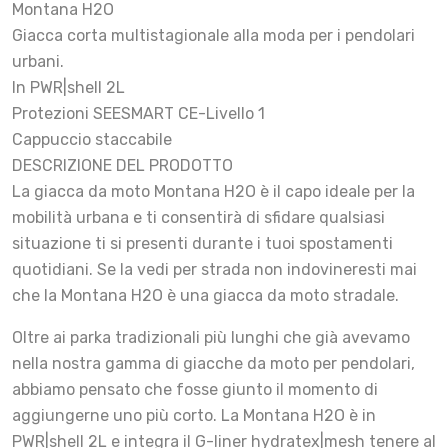
Montana H2O
Giacca corta multistagionale alla moda per i pendolari
urbani.
In PWR|shell 2L
Protezioni SEESMART CE-Livello 1
Cappuccio staccabile
DESCRIZIONE DEL PRODOTTO
La giacca da moto Montana H2O è il capo ideale per la
mobilità urbana e ti consentirà di sfidare qualsiasi
situazione ti si presenti durante i tuoi spostamenti
quotidiani. Se la vedi per strada non indovineresti mai
che la Montana H2O è una giacca da moto stradale.
Oltre ai parka tradizionali più lunghi che già avevamo
nella nostra gamma di giacche da moto per pendolari,
abbiamo pensato che fosse giunto il momento di
aggiungerne uno più corto. La Montana H2O è in
PWR|shell 2L e integra il G-liner hydratex|mesh tenere al