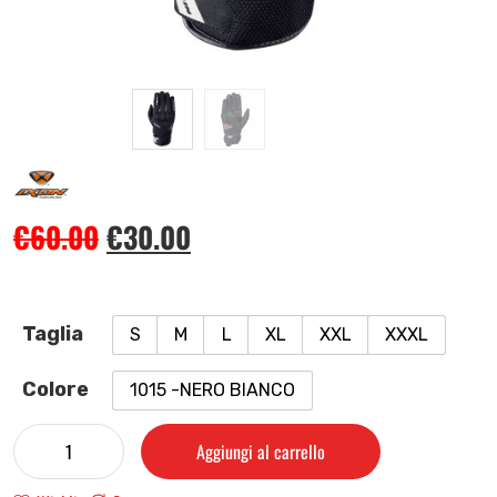
€
60.00
€
30.00
Taglia
S
M
L
XL
XXL
XXXL
Colore
1015 -NERO BIANCO
Aggiungi al carrello