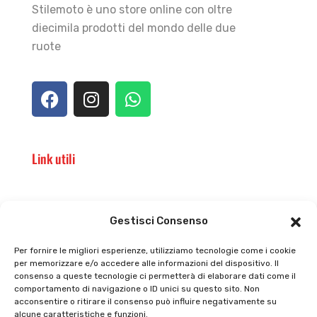
Stilemoto è uno store online con oltre
diecimila prodotti del mondo delle due
ruote
Link utili
Il punto vendita
Carrello
Gestisci Consenso
Il mio account
checkout
Per fornire le migliori esperienze, utilizziamo tecnologie come i cookie
per memorizzare e/o accedere alle informazioni del dispositivo. Il
Privacy policy
Tutti prodotti
consenso a queste tecnologie ci permetterà di elaborare dati come il
comportamento di navigazione o ID unici su questo sito. Non
Cookie policy
Termini e condizioni
acconsentire o ritirare il consenso può influire negativamente su
alcune caratteristiche e funzioni.