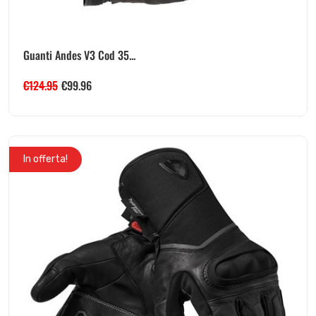
Guanti Andes V3 Cod 35...
€
124.95
€
99.96
In offerta!