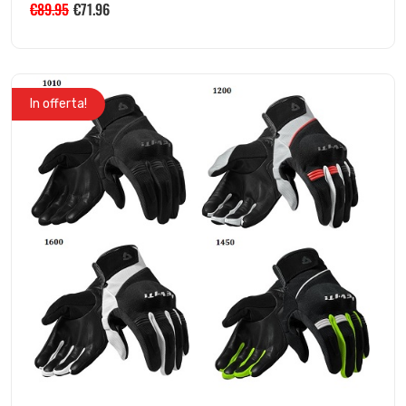
€
89.95
€
71.96
In offerta!