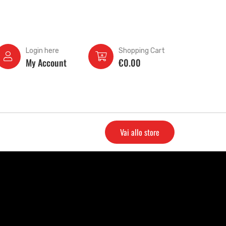
Login here
Shopping Cart
My Account
€
0.00
Vai allo store