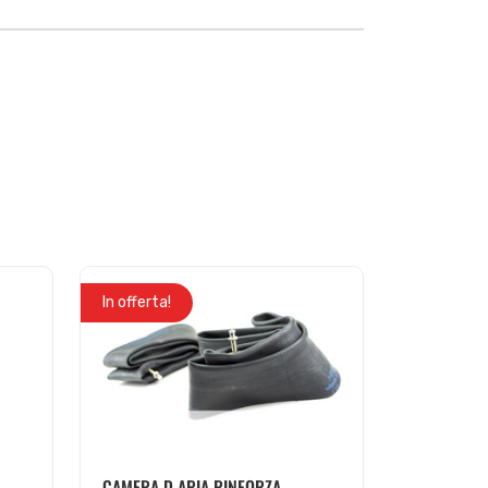
In offerta!
CAMERA D ARIA RINFORZA...