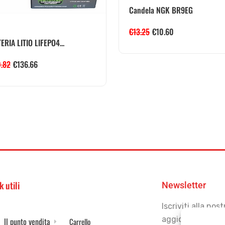
Candela NGK BR9EG
€
13.25
€
10.60
ERIA LITIO LIFEPO4...
0.82
€
136.66
k utili
Newsletter
Iscriviti alla no
aggiornato
Il punto vendita
Carrello