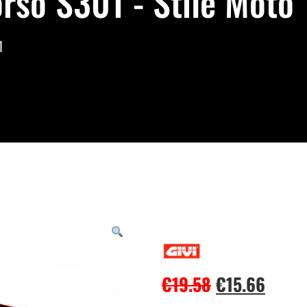
rso S301 - Stile Moto
1
€
19.58
€
15.66