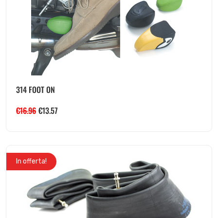
314 FOOT ON
€
16.96
€
13.57
In offerta!