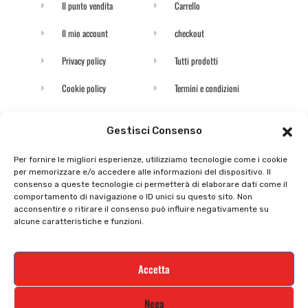
Il punto vendita
Carrello
Il mio account
checkout
Privacy policy
Tutti prodotti
Cookie policy
Termini e condizioni
Supporto e contatti
Resi e rimborsi
Gestisci Consenso
Per fornire le migliori esperienze, utilizziamo tecnologie come i cookie
Newsletter
per memorizzare e/o accedere alle informazioni del dispositivo. Il
consenso a queste tecnologie ci permetterà di elaborare dati come il
Iscriviti alla nostra newsletter e rimani
comportamento di navigazione o ID unici su questo sito. Non
acconsentire o ritirare il consenso può influire negativamente su
aggiornato
alcune caratteristiche e funzioni.
Accetta
STILE MOTO DI ALBANI LORETTA VIA A. CRESPI, 224, 24045 FARA
GERA D’ADDA BG TEL: 0363 399792 EMAIL: INFO@STILEMOTO.IT
Nega