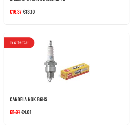
€
16.37
€
13.10
In offerta!
CANDELA NGK B6HS
€
5.01
€
4.01