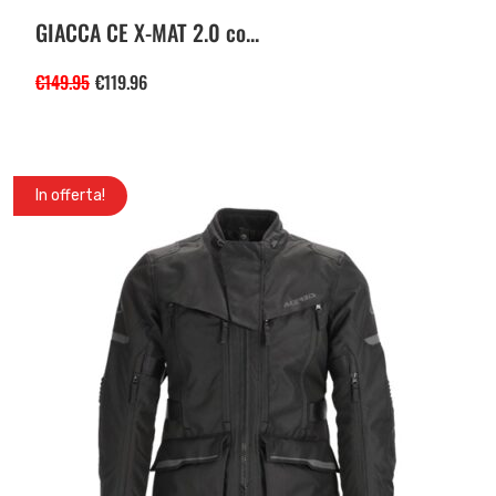
GIACCA CE X-MAT 2.0 co...
€
149.95
€
119.96
In offerta!