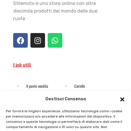
Stilemoto è uno store online con oltre
diecimila prodotti del mondo delle due
ruote
Link utili
Il punto vendita
Carrello
Il mio account
checkout
Gestisci Consenso
Privacy policy
Tutti prodotti
Per fornire le migliori esperienze, utilizziamo tecnologie come i cookie
per memorizzare e/o accedere alle informazioni del dispositivo. Il
Cookie policy
Termini e condizioni
consenso a queste tecnologie ci permetterà di elaborare dati come il
comportamento di navigazione o ID unici su questo sito. Non