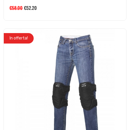
€
58.00
€
52.20
In offerta!