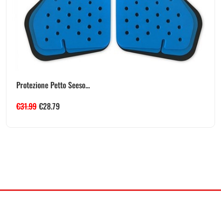
Protezione Petto Seeso...
€
31.99
€
28.79