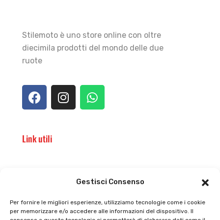
Stilemoto è uno store online con oltre
diecimila prodotti del mondo delle due
ruote
Link utili
Il punto vendita
Carrello
Gestisci Consenso
Il mio account
checkout
Per fornire le migliori esperienze, utilizziamo tecnologie come i cookie
per memorizzare e/o accedere alle informazioni del dispositivo. Il
Privacy policy
Tutti prodotti