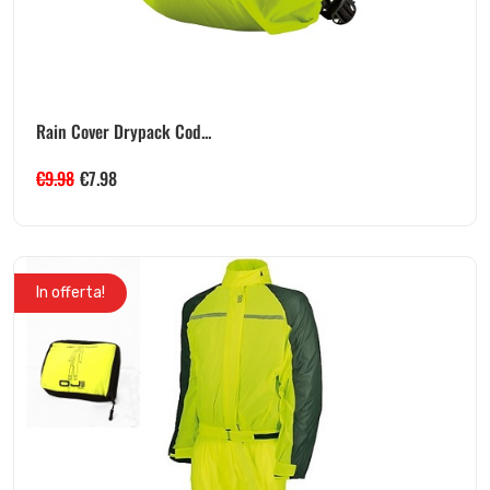
Rain Cover Drypack Cod...
€
9.98
€
7.98
In offerta!