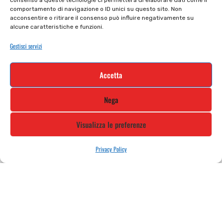
consenso a queste tecnologie ci permetterà di elaborare dati come il
comportamento di navigazione o ID unici su questo sito. Non
Cookie policy
Termini e condizioni
acconsentire o ritirare il consenso può influire negativamente su
alcune caratteristiche e funzioni.
Supporto e contatti
Resi e rimborsi
Gestisci servizi
Newsletter
Accetta
Iscriviti alla nostra newsletter e rimani
Nega
aggiornato
Visualizza le preferenze
Privacy Policy
STILE MOTO DI ALBANI LORETTA VIA A. CRESPI, 224, 24045 FARA
GERA D’ADDA BG TEL: 0363 399792 EMAIL: INFO@STILEMOTO.IT
Copyright © 2021 Stilemoto All Rights Reserved.