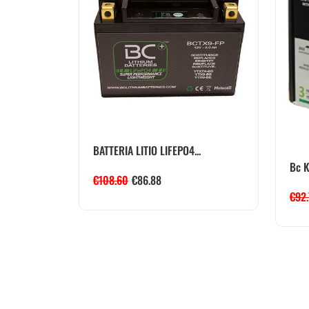
BATTERIA LITIO LIFEPO4...
Bc K
€
108.60
€
86.88
€
92