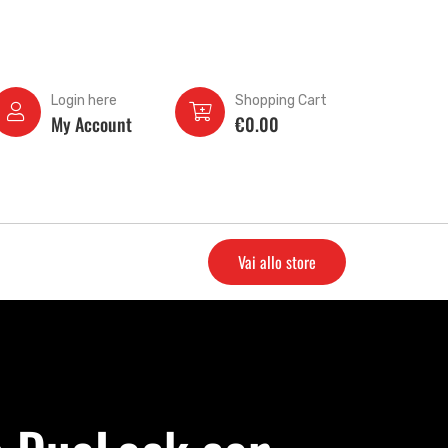
Login here
Shopping Cart
My Account
€
0.00
Vai allo store