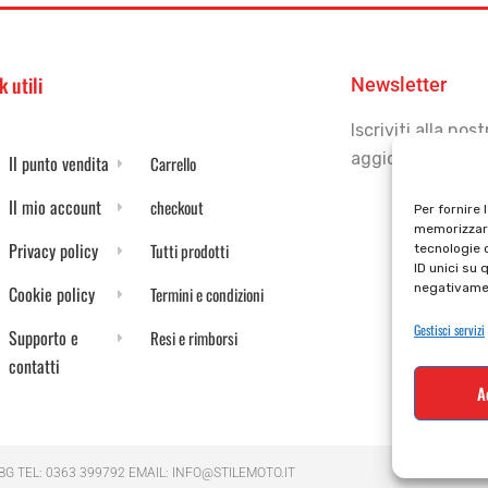
k utili
Newsletter
Iscriviti alla no
aggiornato
Il punto vendita
Carrello
Il mio account
checkout
Per fornire 
memorizzare
Privacy policy
Tutti prodotti
tecnologie 
ID unici su 
negativamen
Cookie policy
Termini e condizioni
Gestisci servizi
Supporto e
Resi e rimborsi
contatti
A
 BG TEL: 0363 399792 EMAIL: INFO@STILEMOTO.IT