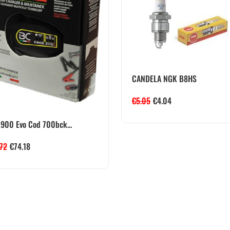
CANDELA NGK B8HS
€
5.05
€
4.04
900 Evo Cod 700bck...
.72
€
74.18