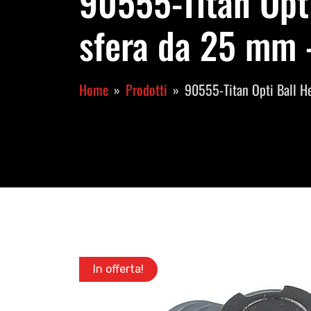
90555-Titan Opt
sfera da 25 mm -
Home
Prodotti
90555-Titan Opti Ball H
In offerta!