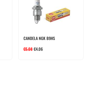
CANDELA NGK B9HS
€
5.08
€
4.06