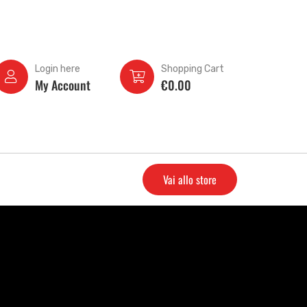
Login here
Shopping Cart
My Account
€
0.00
Vai allo store