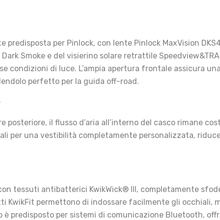
te predisposta per Pinlock, con lente Pinlock MaxVision DKS
era Dark Smoke e del visierino solare retrattile Speedview&T
rse condizioni di luce. L’ampia apertura frontale assicura una
endolo perfetto per la guida off-road.
e
e posteriore, il flusso d’aria all’interno del casco rimane cos
ciali per una vestibilità completamente personalizzata, riduc
 con tessuti antibatterici KwikWick® III, completamente sfode
ti KwikFit permettono di indossare facilmente gli occhiali, m
co è predisposto per sistemi di comunicazione Bluetooth, off