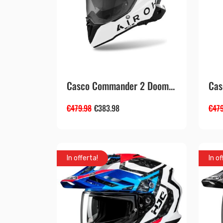
Casco Commander 2 Doom...
Cas
€
479.98
€
383.98
€
479
In offerta!
In of