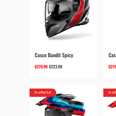
Casco Bandit Spicy
Cas
€
279.99
€
223.99
€
279
In offerta!
In of