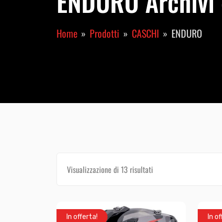
ENDURO Archivi 
Home
Prodotti
CASCHI
ENDURO
Visualizzazione di 13 risultati
In offerta!
In of