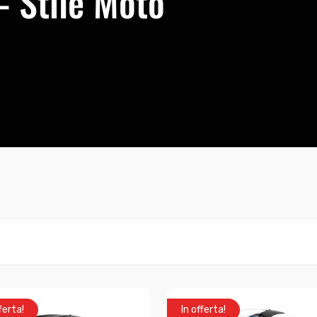
- Stile Moto
ferta!
In offerta!