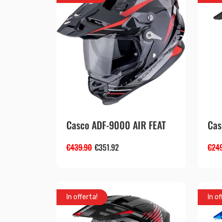
Casco ADF-9000 AIR FEAT
Cas
€
439.90
€
351.92
€
24
In offerta!
In of