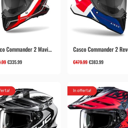
co Commander 2 Mavi...
Casco Commander 2 Reve
.99
€
335.99
€
479.99
€
383.99
ferta!
In offerta!