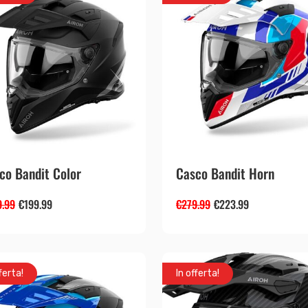
co Bandit Color
Casco Bandit Horn
9.99
€
199.99
€
279.99
€
223.99
ferta!
In offerta!