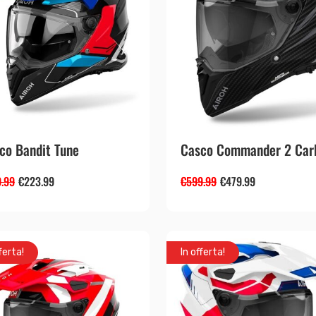
co Bandit Tune
Casco Commander 2 Carb
.99
€
223.99
€
599.99
€
479.99
ferta!
In offerta!