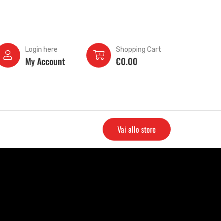
Login here
Shopping Cart
My Account
€
0.00
Vai allo store