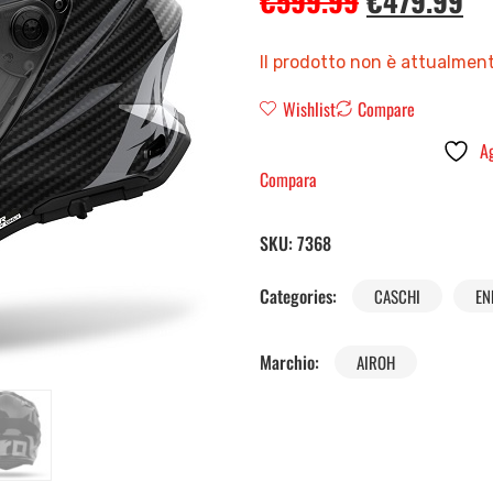
€
599.99
€
479.99
Il prodotto non è attualment
Wishlist
Compare
Ag
Compara
SKU:
7368
Categories:
CASCHI
EN
Marchio:
AIROH