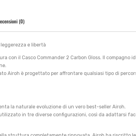
ecensioni (0)
eggerezza e libertà
ura con il Casco Commander 2 Carbon Gloss. Il compagno idea
ne.
to Airoh è progettato per affrontare qualsiasi tipo di percor
ta la naturale evoluzione di un vero best-seller Airoh.
ilizzato in tre diverse configurazioni, così da adattarsi fac
alla struttura completamente rinnovata, Airoh ha riscritto le