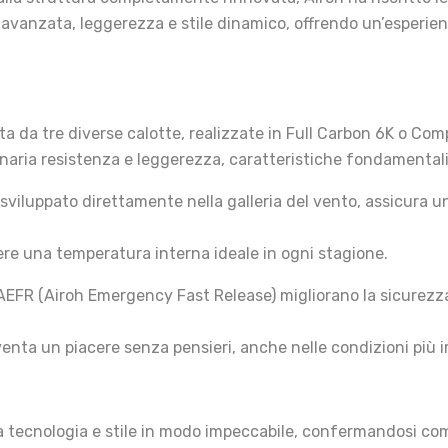
a avanzata, leggerezza e stile dinamico, offrendo un’esperie
ta da tre diverse calotte, realizzate in Full Carbon 6K o Co
dinaria resistenza e leggerezza, caratteristiche fondamentali 
e, sviluppato direttamente nella galleria del vento, assicura 
re una temperatura interna ideale in ogni stagione.
e AEFR (Airoh Emergency Fast Release) migliorano la sicurezz
venta un piacere senza pensieri, anche nelle condizioni più 
ecnologia e stile in modo impeccabile, confermandosi come 