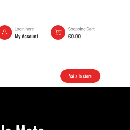
Login here
Shopping Cart
My Account
€
0.00
Vai allo store