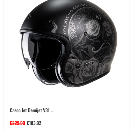
Casco Jet Demijet V31 ...
€
229.90
€
183.92