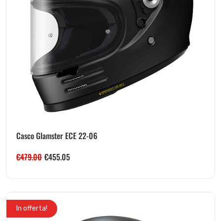
Casco Glamster ECE 22-06
€
479.00
€
455.05
In offerta!