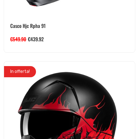
Casco Hjc Rpha 91
€
549.90
€
439.92
In offerta!