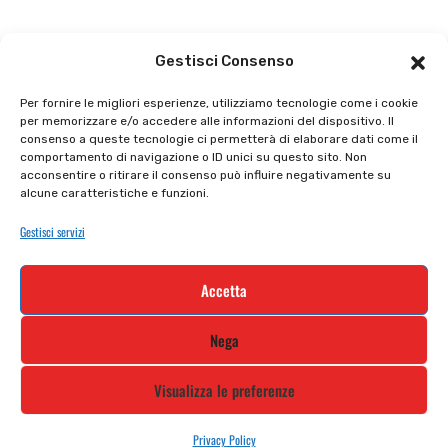
Il punto vendita
Carrello
Gestisci Consenso
Il mio account
checkout
Per fornire le migliori esperienze, utilizziamo tecnologie come i cookie
per memorizzare e/o accedere alle informazioni del dispositivo. Il
Privacy policy
Tutti prodotti
consenso a queste tecnologie ci permetterà di elaborare dati come il
comportamento di navigazione o ID unici su questo sito. Non
Cookie policy
Termini e condizioni
acconsentire o ritirare il consenso può influire negativamente su
alcune caratteristiche e funzioni.
Supporto e contatti
Resi e rimborsi
Gestisci servizi
Newsletter
Accetta
Iscriviti alla nostra newsletter e rimani
Nega
aggiornato
Visualizza le preferenze
Privacy Policy