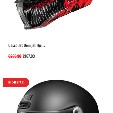
Casco Jet Demijet Hjc ...
€
239.90
€
167.93
In offerta!