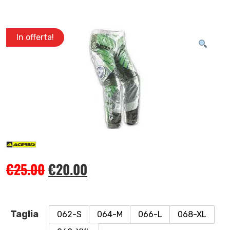
In offerta!
€
25.00
€
20.00
Taglia
062-S
064-M
066-L
068-XL