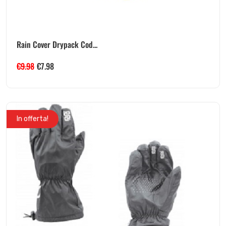
Rain Cover Drypack Cod...
€
9.98
€
7.98
In offerta!