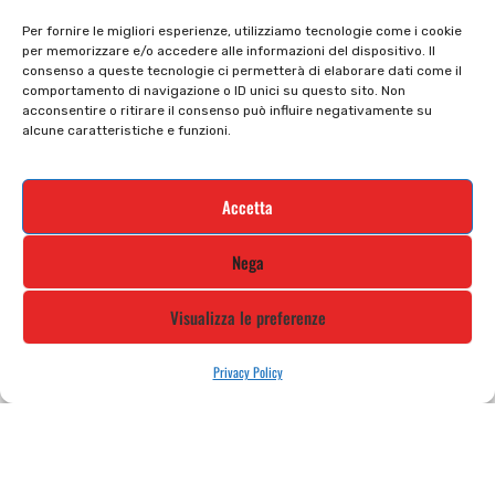
Privacy policy
Tutti prodotti
Per fornire le migliori esperienze, utilizziamo tecnologie come i cookie
per memorizzare e/o accedere alle informazioni del dispositivo. Il
Cookie policy
Termini e condizioni
consenso a queste tecnologie ci permetterà di elaborare dati come il
comportamento di navigazione o ID unici su questo sito. Non
Supporto e contatti
Resi e rimborsi
acconsentire o ritirare il consenso può influire negativamente su
alcune caratteristiche e funzioni.
Newsletter
Accetta
Iscriviti alla nostra newsletter e rimani
Nega
aggiornato
Visualizza le preferenze
Privacy Policy
STILE MOTO DI ALBANI LORETTA VIA A. CRESPI, 224, 24045 FARA
GERA D’ADDA BG TEL: 0363 399792 EMAIL: INFO@STILEMOTO.IT
Copyright © 2021 Stilemoto All Rights Reserved.