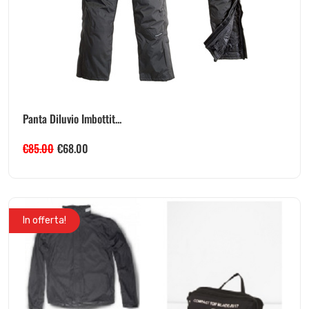
Panta Diluvio Imbottit...
€
85.00
€
68.00
In offerta!