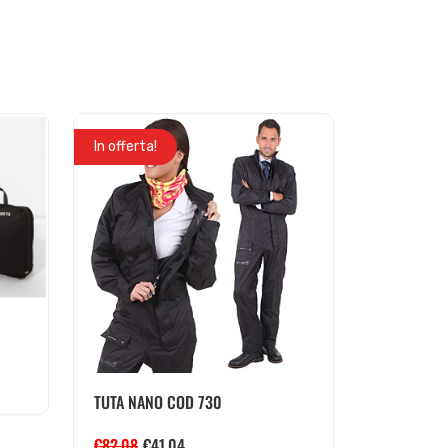
In offerta!
TUTA NANO COD 730
€
82.08
€
41.04