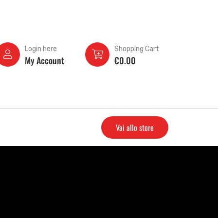
Login here
Shopping Cart
My Account
€
0.00
Vai allo store