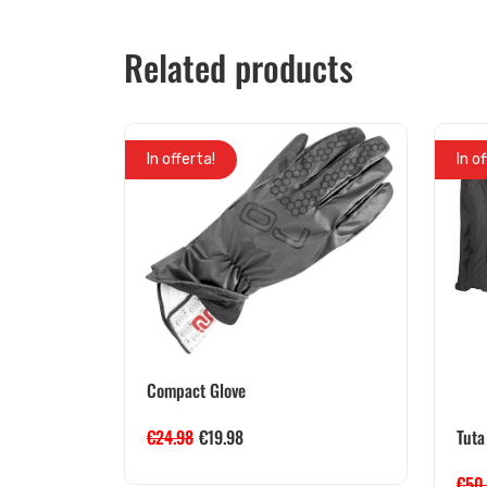
Related products
In offerta!
In o
Compact Glove
Tuta
€
24.98
€
19.98
€
50