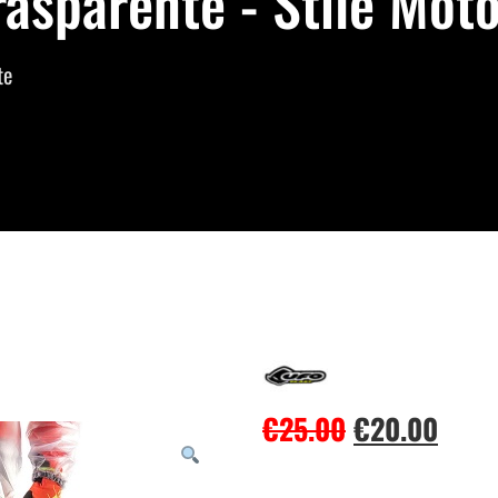
rasparente - Stile Mot
te
€
25.00
€
20.00