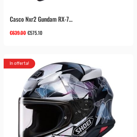
Casco Nxr2 Gundam RX-7...
€
639.00
€
575.10
In offerta!