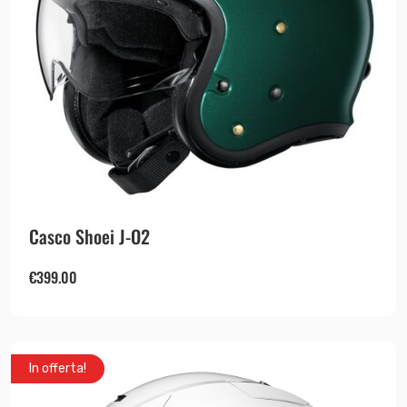
Casco Shoei J-O2
€
399.00
In offerta!