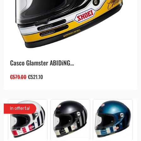
Casco Glamster ABIDiNG...
€
579.00
€
521.10
In offerta!