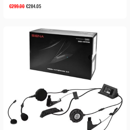
€
299.00
€
284.05