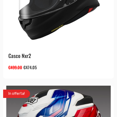
Casco Nxr2
€
499.00
€
474.05
In offerta!