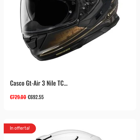
Casco Gt-Air 3 Nile TC...
€
729.00
€
692.55
In offerta!