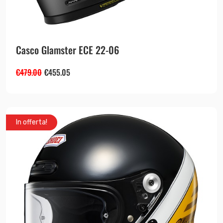
Casco Glamster ECE 22-06
€
479.00
€
455.05
In offerta!