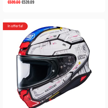
€
599.00
€
539.09
In offerta!