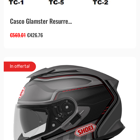
Casco Glamster Resurre...
€
569.01
€
426.76
In offerta!