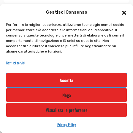
Gestisci Consenso
In offerta!
Per fornire le migliori esperienze, utilizziamo tecnologie come i cookie
per memorizzare e/o accedere alle informazioni del dispositivo. Il
consenso a queste tecnologie ci permetterà di elaborare dati come il
comportamento di navigazione o ID unici su questo sito. Non
acconsentire o ritirare il consenso può influire negativamente su
alcune caratteristiche e funzioni.
Gestisci servizi
Accetta
Nega
Neotec 3 MONOCOLORE MATT
Visualizza le preferenze
€
699.00
€
664.05
Privacy Policy