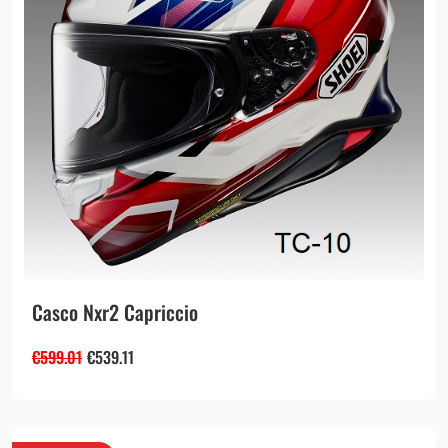
Casco Nxr2 Capriccio
€
599.01
€
539.11