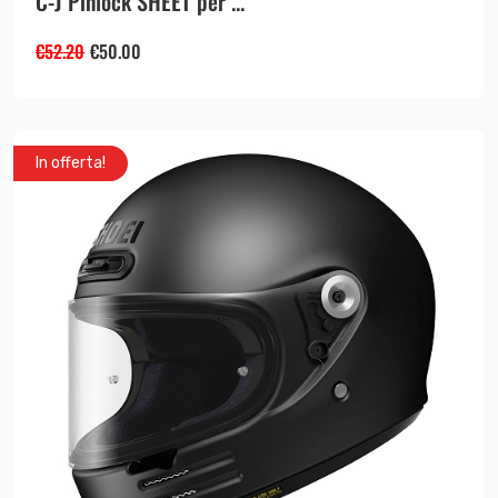
C-J Pinlock SHEET per ...
€
52.20
€
50.00
In offerta!