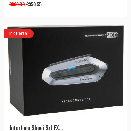
€
369.00
€
350.55
In offerta!
Interfono Shoei Srl EX...