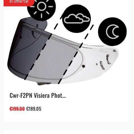
In offerta!
Cwr-F2PN Visiera Phot...
€
199.00
€
189.05