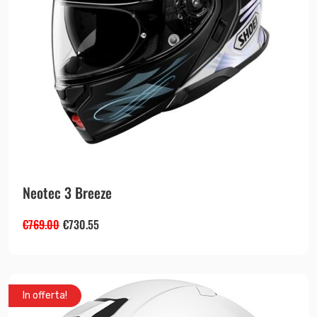
Neotec 3 Breeze
€
769.00
€
730.55
In offerta!