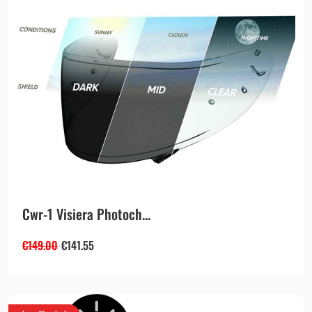
Cwr-1 Visiera Photoch...
€
149.00
€
141.55