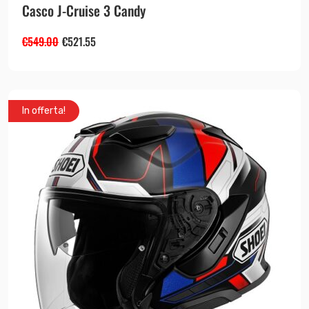
Casco J-Cruise 3 Candy
€
549.00
€
521.55
In offerta!