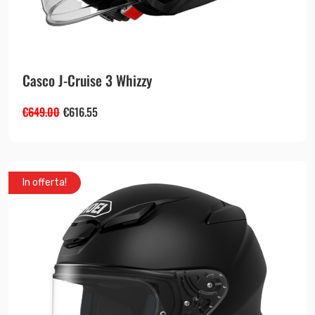
Casco J-Cruise 3 Whizzy
€
649.00
€
616.55
In offerta!