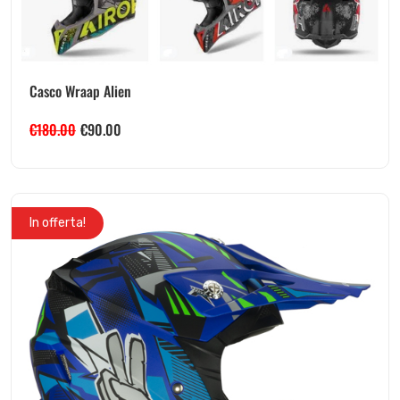
Casco Wraap Alien
€
180.00
€
90.00
In offerta!