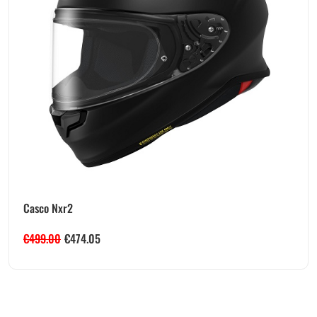
Casco Nxr2
€
499.00
€
474.05