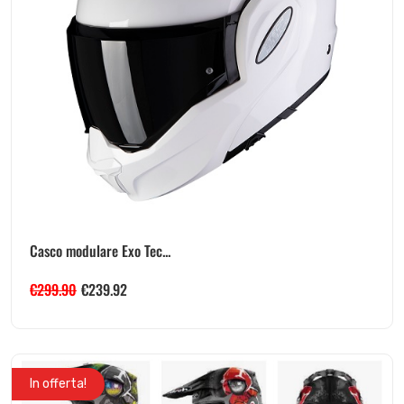
Casco modulare Exo Tec...
€
299.90
€
239.92
In offerta!