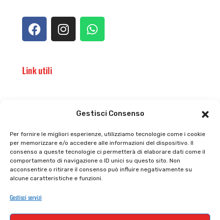
Link utili
Il punto vendita
Carrello
Gestisci Consenso
Il mio account
checkout
Per fornire le migliori esperienze, utilizziamo tecnologie come i cookie
per memorizzare e/o accedere alle informazioni del dispositivo. Il
Privacy policy
Tutti prodotti
consenso a queste tecnologie ci permetterà di elaborare dati come il
comportamento di navigazione o ID unici su questo sito. Non
Cookie policy
Termini e condizioni
acconsentire o ritirare il consenso può influire negativamente su
alcune caratteristiche e funzioni.
Supporto e contatti
Resi e rimborsi
Gestisci servizi
Newsletter