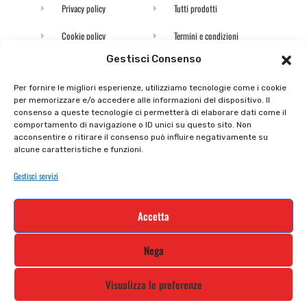
Privacy policy
Tutti prodotti
Cookie policy
Termini e condizioni
Gestisci Consenso
Supporto e contatti
Resi e rimborsi
Per fornire le migliori esperienze, utilizziamo tecnologie come i cookie
per memorizzare e/o accedere alle informazioni del dispositivo. Il
Newsletter
consenso a queste tecnologie ci permetterà di elaborare dati come il
comportamento di navigazione o ID unici su questo sito. Non
acconsentire o ritirare il consenso può influire negativamente su
Iscriviti alla nostra newsletter e rimani
alcune caratteristiche e funzioni.
aggiornato
Gestisci servizi
Accetta
STILE MOTO DI ALBANI LORETTA VIA A. CRESPI, 224, 24045 FARA
GERA D’ADDA BG TEL: 0363 399792 EMAIL: INFO@STILEMOTO.IT
Nega
Visualizza le preferenze
Copyright © 2021 Stilemoto All Rights Reserved.