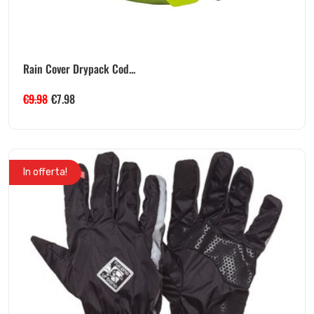
Rain Cover Drypack Cod...
€
9.98
€
7.98
In offerta!